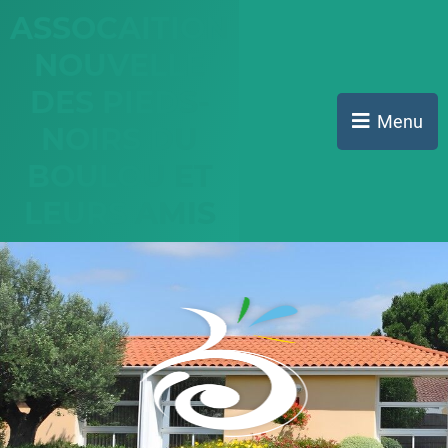
Aller au menu
Aller au contenu
ASSOCAITION
Aller à la recherche
NOUVELLE
DES PIEDS-
Menu
NOIRS DU
BOULOU ET
LEURS AMIS