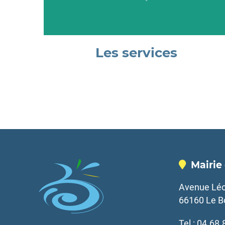
Les services
Mairie
Avenue Léo
66160 Le B
Tel : 04.68