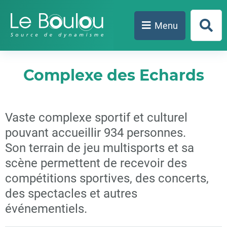
Aller au menu
Aller au contenu
Aller à la recherche
Menu
Form
de
rech
Complexe des Echards
Vaste complexe sportif et culturel
pouvant accueillir 934 personnes.
Son terrain de jeu multisports et sa
scène permettent de recevoir des
compétitions sportives, des concerts,
des spectacles et autres
événementiels.