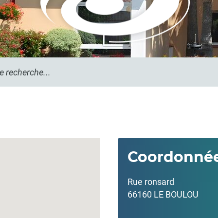
her
Coordonné
Rue ronsard
66160 LE BOULOU