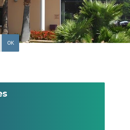
OK
es