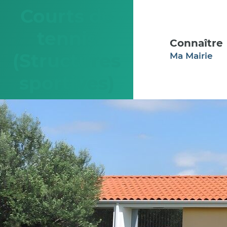
Aller au menu
Aller au contenu
Courts de
tennis
Connaître
(Structures
Ma Mairie
sportives)