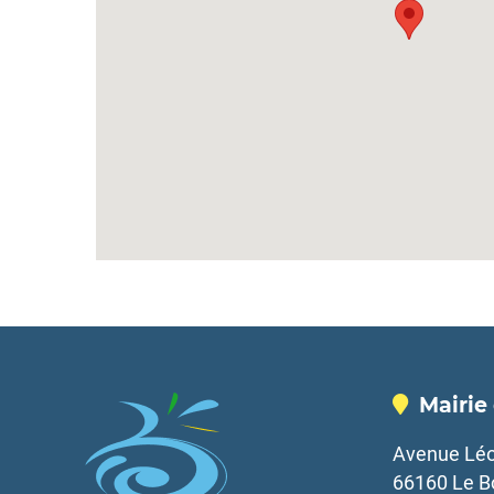
Mairie
Avenue Léo
66160 Le B