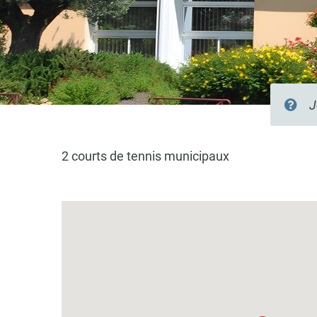
Recherc
sur
le
site
2 courts de tennis municipaux