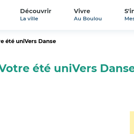
Aller à la recherche
Découvrir
Vivre
S'
La ville
Au Boulou
Me
re été uniVers Danse
Votre été uniVers Dans