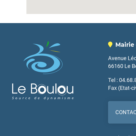
Mairie
Avenue Léo
66160 Le B
Tel : 04.68
Fax (Etat-ci
CONTA